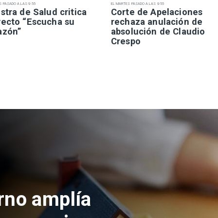
S PASADO A LAS 9:55
EL MARTES PASADO A LAS 9:55
stra de Salud critica
Corte de Apelaciones
yecto “Escucha su
rechaza anulación de
azón”
absolución de Claudio
Crespo
 a los