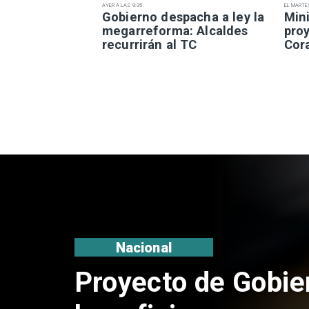
AYER A LAS 9:35
EL MARTE
Gobierno despacha a ley la
Mini
megarreforma: Alcaldes
pro
recurrirán al TC
Cor
Deportes
La Roja enfrentará