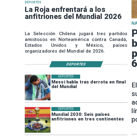
DEPORTES
La Roja enfrentará a los
anfitriones del Mundial 2026
N
P
La Selección Chilena jugará tres partidos
amistosos en Norteamérica contra Canadá,
b
Estados Unidos y México, países
p
organizadores del Mundial de 2026.
6
DEPORTES
DEPORTES
Messi habla tras derrota en final
E
del Mundial
s
a
l
DEPORTES
Mundial 2030: Seis países
p
anfitriones en tres continentes