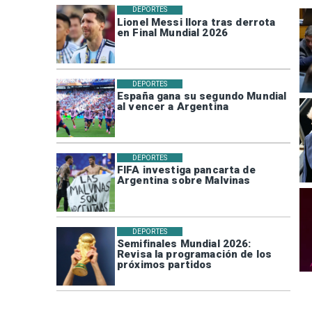
DEPORTES
Lionel Messi llora tras derrota
en Final Mundial 2026
DEPORTES
España gana su segundo Mundial
al vencer a Argentina
DEPORTES
FIFA investiga pancarta de
Argentina sobre Malvinas
DEPORTES
Semifinales Mundial 2026:
Revisa la programación de los
próximos partidos