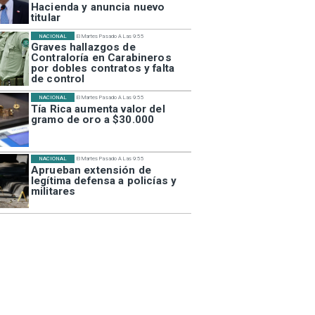
Hacienda y anuncia nuevo
titular
NACIONAL
El Martes Pasado A Las 9:55
Graves hallazgos de
Contraloría en Carabineros
por dobles contratos y falta
de control
NACIONAL
El Martes Pasado A Las 9:55
Tía Rica aumenta valor del
gramo de oro a $30.000
NACIONAL
El Martes Pasado A Las 9:55
Aprueban extensión de
legítima defensa a policías y
militares