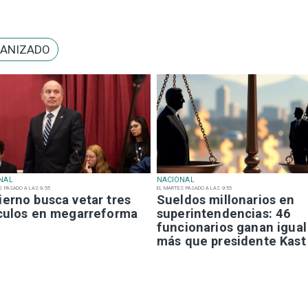
GANIZADO
NAL
NACIONAL
S PASADO A LAS 9:55
EL MARTES PASADO A LAS 9:55
ierno busca vetar tres
Sueldos millonarios en
ículos en megarreforma
superintendencias: 46
funcionarios ganan igual
más que presidente Kast