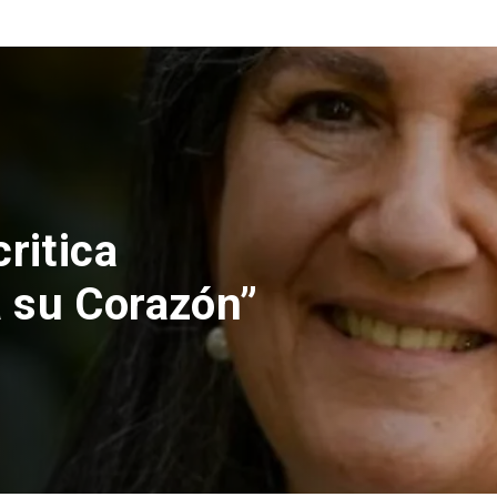
nes rechaza
lución de