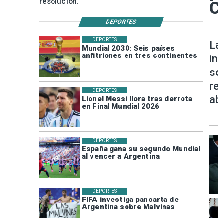
resolución.
DEPORTES
DEPORTES
L
Mundial 2030: Seis países
anfitriones en tres continentes
i
s
r
DEPORTES
a
Lionel Messi llora tras derrota
en Final Mundial 2026
DEPORTES
España gana su segundo Mundial
al vencer a Argentina
DEPORTES
FIFA investiga pancarta de
Argentina sobre Malvinas