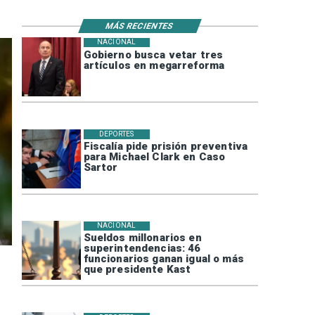
MÁS RECIENTES
NACIONAL
Gobierno busca vetar tres
artículos en megarreforma
DEPORTES
Fiscalía pide prisión preventiva
para Michael Clark en Caso
Sartor
NACIONAL
Sueldos millonarios en
superintendencias: 46
funcionarios ganan igual o más
que presidente Kast