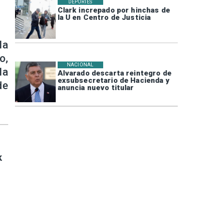
DEPORTES
Clark increpado por hinchas de
la U en Centro de Justicia
la
o,
NACIONAL
la
Alvarado descarta reintegro de
exsubsecretario de Hacienda y
de
anuncia nuevo titular
k