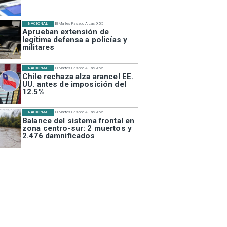
NACIONAL
El Martes Pasado A Las 9:55
Aprueban extensión de
legítima defensa a policías y
militares
NACIONAL
El Martes Pasado A Las 9:55
Chile rechaza alza arancel EE.
UU. antes de imposición del
12.5%
NACIONAL
El Martes Pasado A Las 9:55
Balance del sistema frontal en
zona centro-sur: 2 muertos y
2.476 damnificados