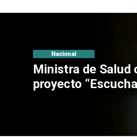
Nacional
Corte de Apelacio
anulación de abso
Claudio Crespo