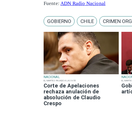
Fuente:
ADN Radio Nacional
GOBIERNO
CHILE
CRIMEN OR
NACIONAL
NACIO
EL MARTES PASADO A LAS 9:55
EL MARTE
Corte de Apelaciones
Gob
rechaza anulación de
art
absolución de Claudio
Crespo