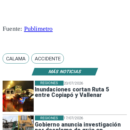
Fuente:
Publimetro
CALAMA
ACCIDENTE
MÁS NOTICIAS
REGIONES
20/07/2026
Inundaciones cortan Ruta 5
entre Copiapó y Vallenar
REGIONES
17/07/2026
Gobierno anuncia investigación