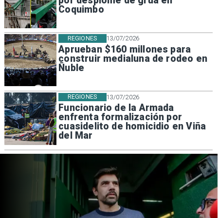
por desplome de grúa en
Coquimbo
REGIONES
13/07/2026
Aprueban $160 millones para
construir medialuna de rodeo en
Ñuble
REGIONES
13/07/2026
Funcionario de la Armada
enfrenta formalización por
cuasidelito de homicidio en Viña
del Mar