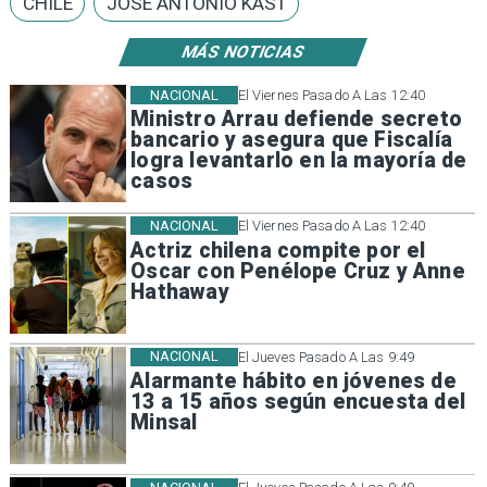
CHILE
JOSÉ ANTONIO KAST
MÁS NOTICIAS
NACIONAL
El Viernes Pasado A Las 12:40
Ministro Arrau defiende secreto
bancario y asegura que Fiscalía
logra levantarlo en la mayoría de
casos
NACIONAL
El Viernes Pasado A Las 12:40
Actriz chilena compite por el
Oscar con Penélope Cruz y Anne
Hathaway
NACIONAL
El Jueves Pasado A Las 9:49
Alarmante hábito en jóvenes de
13 a 15 años según encuesta del
Minsal