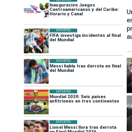
Inauguración Juegos
Centroamericanos y del Caribe:
U
Horario y Canal
e
p
DEPORTES
FIFA investiga incidentes al final
a
del Mundial
DEPORTES
Messi habla tras derrota en final
del Mundial
DEPORTES
Mundial 2030: Seis países
anfitriones en tres continentes
DEPORTES
Lionel Messi llora tras derrota
en Final Mundial 2026