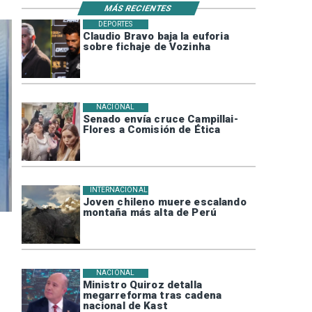
MÁS RECIENTES
DEPORTES
Claudio Bravo baja la euforia
sobre fichaje de Vozinha
NACIONAL
Senado envía cruce Campillai-
Flores a Comisión de Ética
INTERNACIONAL
Joven chileno muere escalando
montaña más alta de Perú
NACIONAL
Ministro Quiroz detalla
megarreforma tras cadena
nacional de Kast