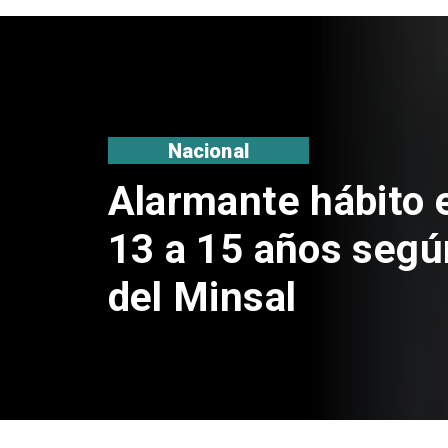
Regiones
Aprueban creación
Sebastián Piñera 
de $4 mil millones