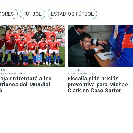
DORES
FÚTBOL
ESTADIOS FÚTBOL
TES
DEPORTES
LES PASADO A LAS 9:35
EL MARTES PASADO A LAS 9:55
oja enfrentará a los
Fiscalía pide prisión
triones del Mundial
preventiva para Michael
6
Clark en Caso Sartor