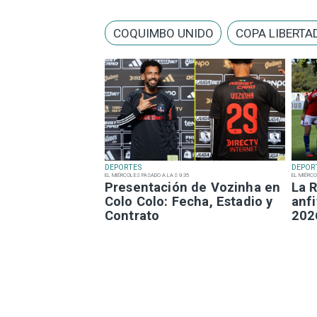
COQUIMBO UNIDO
COPA LIBERTA
DEPORTES
DEPOR
EL MIÉRCOLES PASADO A LAS 9:35
EL MIÉRCO
Presentación de Vozinha en
La R
Colo Colo: Fecha, Estadio y
anfi
Contrato
202