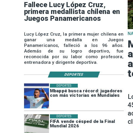
Fallece Lucy López Cruz,
primera medallista chilena en
Juegos Panamericanos
N
Lucy López Cruz, la primera mujer chilena en
ganar una medalla en Juegos
M
Panamericanos, falleció a los 96 años.
a
Además de su logro deportivo, fue
reconocida por su labor como profesora,
a
entrenadora y dirigente deportiva.
DEPORTES
DEPORTES
Mbappé busca récord: jugadores
con más victorias en Mundiales
L
4
a
DEPORTES
c
FIFA vende césped de la Final
Mundial 2026