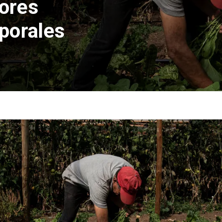
 chilena en
canos