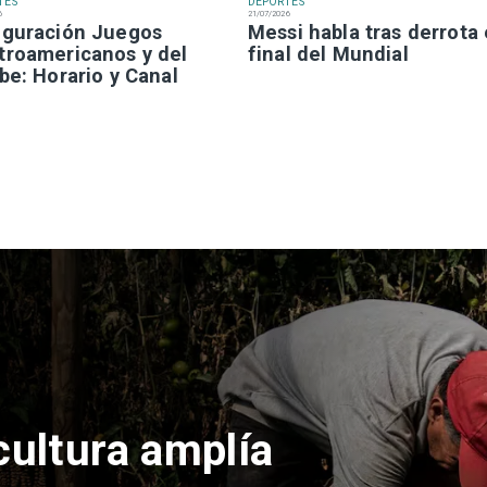
TES
DEPORTES
6
21/07/2026
uguración Juegos
Messi habla tras derrota
troamericanos y del
final del Mundial
be: Horario y Canal
z Cruz,