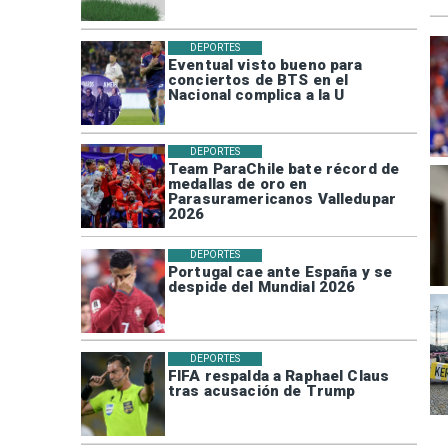
DEPORTES
Eventual visto bueno para
conciertos de BTS en el
Nacional complica a la U
DEPORTES
Team ParaChile bate récord de
medallas de oro en
Parasuramericanos Valledupar
2026
DEPORTES
Portugal cae ante España y se
despide del Mundial 2026
DEPORTES
FIFA respalda a Raphael Claus
tras acusación de Trump