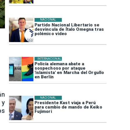
NACIONAL
Partido Nacional Libertario se
desvincula de Ítalo Omegna tras
polémico video
INTERNACIONAL
Policía alemana abate a
sospechoso por ataque
'islamista' en Marcha del Orgullo
en Berlín
án
NACIONAL
 y
Presidente Kast viaja a Perú
para cambio de mando de Keiko
os
Fujimori