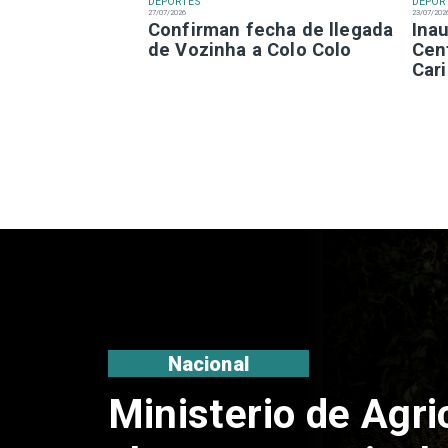
DEPORTES
DEPOR
27/07/2026
23/07/202
Confirman fecha de llegada
Ina
de Vozinha a Colo Colo
Cen
Cari
Deportes
Fallece Lucy Lópe