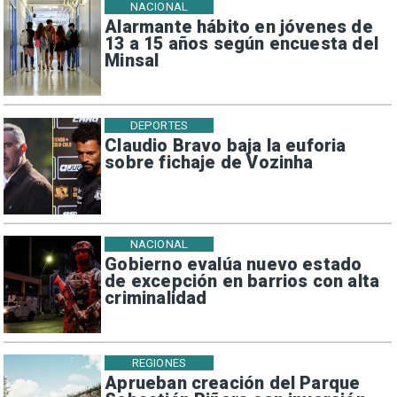
NACIONAL
Alarmante hábito en jóvenes de
13 a 15 años según encuesta del
Minsal
DEPORTES
Claudio Bravo baja la euforia
sobre fichaje de Vozinha
NACIONAL
Gobierno evalúa nuevo estado
de excepción en barrios con alta
criminalidad
REGIONES
Aprueban creación del Parque