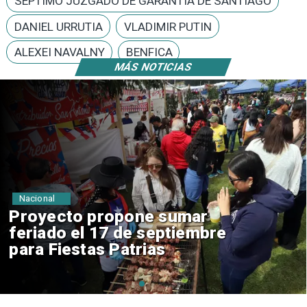
SÉPTIMO JUZGADO DE GARANTÍA DE SANTIAGO
DANIEL URRUTIA
VLADIMIR PUTIN
ALEXEI NAVALNY
BENFICA
MÁS NOTICIAS
Nacional
IPC de julio aumenta 0,1% por
alimentos y vivienda