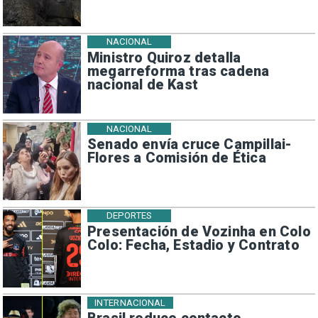
NACIONAL
Ministro Quiroz detalla
megarreforma tras cadena
nacional de Kast
NACIONAL
Senado envía cruce Campillai-
Flores a Comisión de Ética
DEPORTES
Presentación de Vozinha en Colo
Colo: Fecha, Estadio y Contrato
INTERNACIONAL