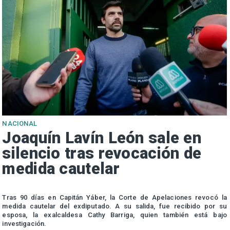
NACIONAL
Joaquín Lavín León sale en
silencio tras revocación de
medida cautelar
s
Tras 90 días en Capitán Yáber, la Corte de Apelaciones revocó la
medida cautelar del exdiputado. A su salida, fue recibido por su
esposa, la exalcaldesa Cathy Barriga, quien también está bajo
investigación.