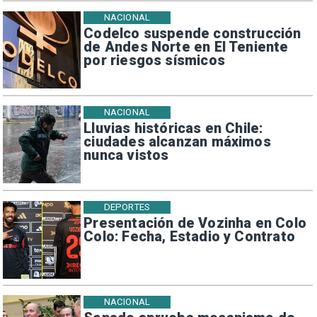
NACIONAL
Codelco suspende construcción
de Andes Norte en El Teniente
por riesgos sísmicos
NACIONAL
Lluvias históricas en Chile:
ciudades alcanzan máximos
nunca vistos
DEPORTES
Presentación de Vozinha en Colo
Colo: Fecha, Estadio y Contrato
NACIONAL