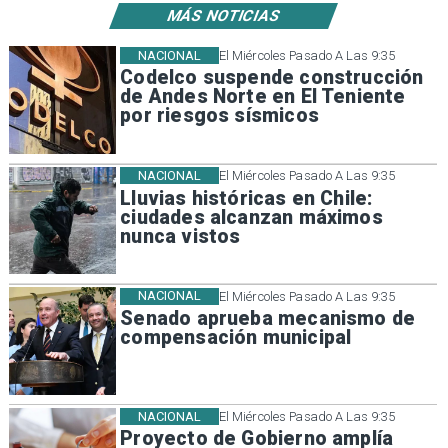
MÁS NOTICIAS
NACIONAL
El Miércoles Pasado A Las 9:35
Codelco suspende construcción
de Andes Norte en El Teniente
por riesgos sísmicos
NACIONAL
El Miércoles Pasado A Las 9:35
Lluvias históricas en Chile:
ciudades alcanzan máximos
nunca vistos
NACIONAL
El Miércoles Pasado A Las 9:35
Senado aprueba mecanismo de
compensación municipal
NACIONAL
El Miércoles Pasado A Las 9:35
Proyecto de Gobierno amplía