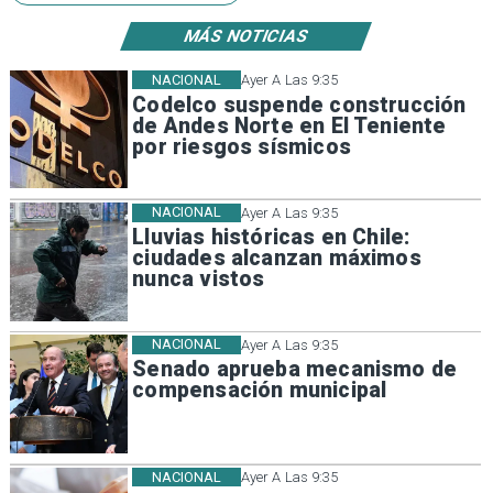
MÁS NOTICIAS
NACIONAL
Ayer A Las 9:35
Codelco suspende construcción
de Andes Norte en El Teniente
por riesgos sísmicos
NACIONAL
Ayer A Las 9:35
Lluvias históricas en Chile:
ciudades alcanzan máximos
nunca vistos
NACIONAL
Ayer A Las 9:35
Senado aprueba mecanismo de
compensación municipal
NACIONAL
Ayer A Las 9:35