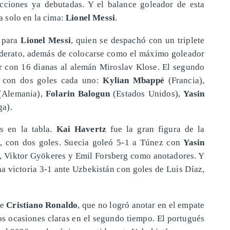
cciones ya debutadas. Y el balance goleador de esta
 solo en la cima:
Lionel Messi
.
s para
Lionel Messi
, quien se despachó con un triplete
liderato, además de colocarse como el máximo goleador
lar con 16 dianas al alemán Miroslav Klose. El segundo
s con dos goles cada uno:
Kylian Mbappé
(Francia),
Alemania),
Folarin Balogun
(Estados Unidos),
Yasin
a).
s en la tabla.
Kai Havertz
fue la gran figura de la
, con dos goles. Suecia goleó 5-1 a Túnez con
Yasin
i, Viktor Gyökeres y Emil Forsberg como anotadores. Y
a victoria 3-1 ante Uzbekistán con goles de Luis Díaz,
ue
Cristiano Ronaldo
, que no logró anotar en el empate
os ocasiones claras en el segundo tiempo. El portugués