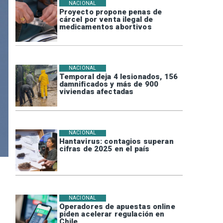
NACIONAL
Proyecto propone penas de
cárcel por venta ilegal de
medicamentos abortivos
NACIONAL
Temporal deja 4 lesionados, 156
damnificados y más de 900
viviendas afectadas
NACIONAL
Hantavirus: contagios superan
cifras de 2025 en el país
NACIONAL
Operadores de apuestas online
piden acelerar regulación en
Chile