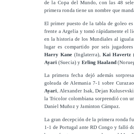
de la Copa del Mundo, con las 48 sele
primera ronda tiene un nombre que manda
El primer puesto de la tabla de goleo e
frente a Argelia y tomó rápidamente el 
en la historia de los Mundiales al igua
lugar es compartido por seis jugadore
Harry Kane
(Inglaterra),
Kai Havertz
(
Ayari
(Suecia) y
Erling Haaland
(Norueg
La primera fecha dejó además sorpresa
goleada de Alemania 7-1 sobre Curazao
Ayari
, Alexander Isak, Dejan Kulusevsk
la Tricolor colombiana sorprendió con un
Daniel Muñoz y Jaminton Cámpaz.
La gran decepción de la primera ronda f
1-1 de Portugal ante RD Congo y falló d