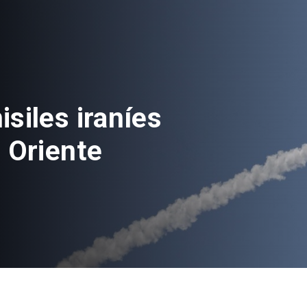
siles iraníes
 Oriente