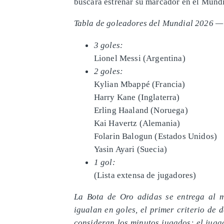
buscará estrenar su marcador en el Mundi
Tabla de goleadores del Mundial 2026 — 
3 goles:
Lionel Messi (Argentina)
2 goles:
Kylian Mbappé (Francia)
Harry Kane (Inglaterra)
Erling Haaland (Noruega)
Kai Havertz (Alemania)
Folarin Balogun (Estados Unidos)
Yasin Ayari (Suecia)
1 gol:
(Lista extensa de jugadores)
La Bota de Oro adidas se entrega al 
igualan en goles, el primer criterio de d
consideran los minutos jugados: el juga