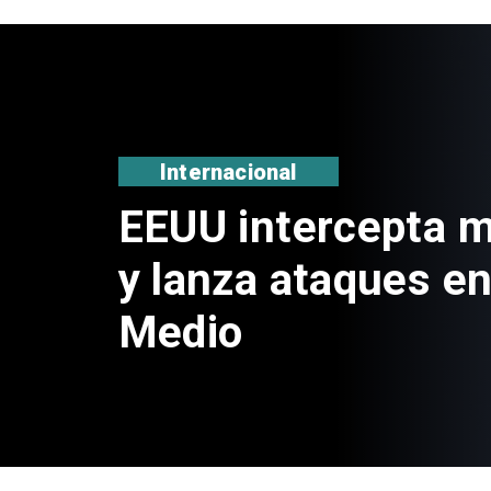
Nacional
Estado venderá m
propiedades a tra
portal de licitacio