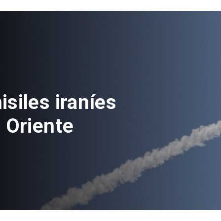
ás de 100
vés de nuevo
nes