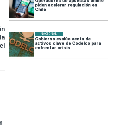
Operadores de apuestas online
piden acelerar regulación en
Chile
ón
NACIONAL
la
Gobierno evalúa venta de
activos clave de Codelco para
el
enfrentar crisis
n