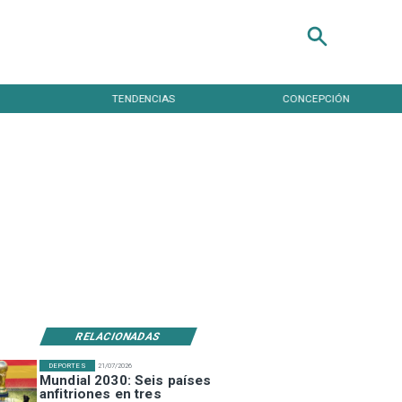
TENDENCIAS
CONCEPCIÓN
NAC
RELACIONADAS
DEPORTES
21/07/2026
Mundial 2030: Seis países
anfitriones en tres