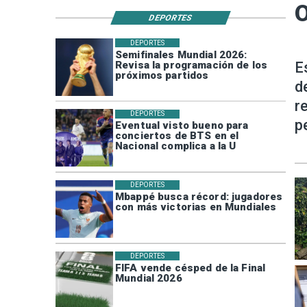
O
DEPORTES
DEPORTES
Semifinales Mundial 2026:
Revisa la programación de los
E
próximos partidos
d
r
DEPORTES
p
Eventual visto bueno para
conciertos de BTS en el
Nacional complica a la U
DEPORTES
Mbappé busca récord: jugadores
con más victorias en Mundiales
DEPORTES
FIFA vende césped de la Final
Mundial 2026