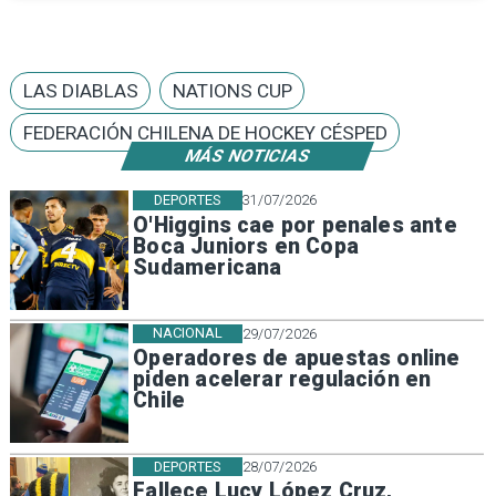
LAS DIABLAS
NATIONS CUP
FEDERACIÓN CHILENA DE HOCKEY CÉSPED
MÁS NOTICIAS
DEPORTES
31/07/2026
O'Higgins cae por penales ante
Boca Juniors en Copa
Sudamericana
NACIONAL
29/07/2026
Operadores de apuestas online
piden acelerar regulación en
Chile
DEPORTES
28/07/2026
Fallece Lucy López Cruz,