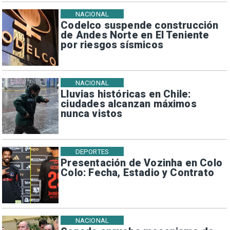
NACIONAL
Codelco suspende construcción
de Andes Norte en El Teniente
por riesgos sísmicos
NACIONAL
Lluvias históricas en Chile:
ciudades alcanzan máximos
nunca vistos
DEPORTES
Presentación de Vozinha en Colo
Colo: Fecha, Estadio y Contrato
NACIONAL