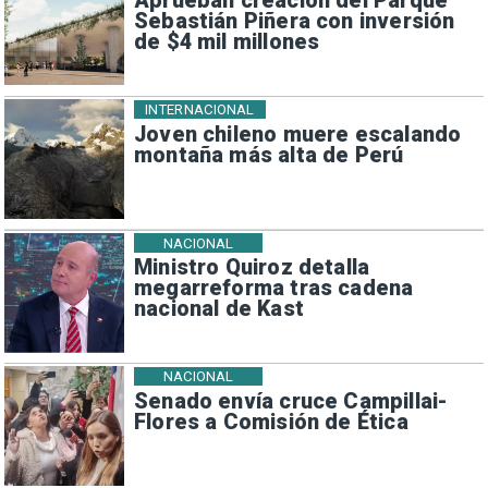
Aprueban creación del Parque
Sebastián Piñera con inversión
de $4 mil millones
INTERNACIONAL
Joven chileno muere escalando
montaña más alta de Perú
NACIONAL
Ministro Quiroz detalla
megarreforma tras cadena
nacional de Kast
NACIONAL
Senado envía cruce Campillai-
Flores a Comisión de Ética