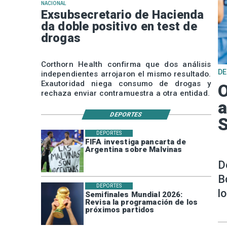
NACIONAL
Exsubsecretario de Hacienda
da doble positivo en test de
drogas
Corthorn Health confirma que dos análisis
D
independientes arrojaron el mismo resultado.
Exautoridad niega consumo de drogas y
O
rechaza enviar contramuestra a otra entidad.
a
DEPORTES
DEPORTES
FIFA investiga pancarta de
Argentina sobre Malvinas
D
B
DEPORTES
l
Semifinales Mundial 2026:
Revisa la programación de los
próximos partidos