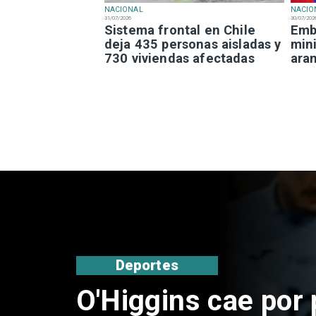
NACIONAL
NACIO
31/07/2026
30/07/202
Sistema frontal en Chile
Emba
deja 435 personas aisladas y
mini
730 viviendas afectadas
ara
Nacional
Exsubsecretario d