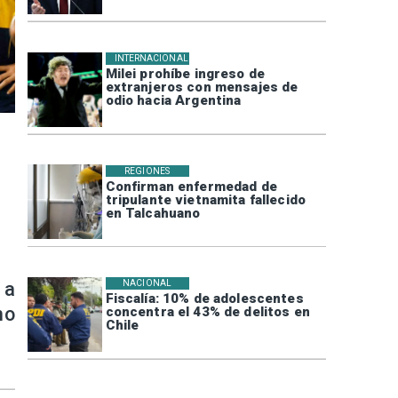
INTERNACIONAL
Milei prohíbe ingreso de
extranjeros con mensajes de
odio hacia Argentina
REGIONES
Confirman enfermedad de
tripulante vietnamita fallecido
en Talcahuano
 a
NACIONAL
Fiscalía: 10% de adolescentes
no
concentra el 43% de delitos en
Chile