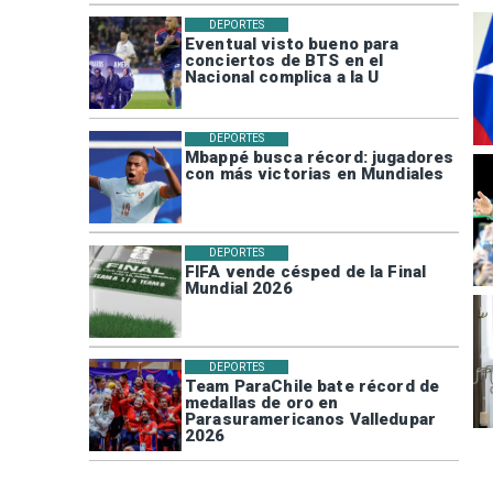
DEPORTES
Eventual visto bueno para
conciertos de BTS en el
Nacional complica a la U
DEPORTES
Mbappé busca récord: jugadores
con más victorias en Mundiales
DEPORTES
FIFA vende césped de la Final
Mundial 2026
DEPORTES
Team ParaChile bate récord de
medallas de oro en
Parasuramericanos Valledupar
2026