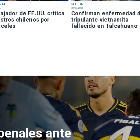
NAL
REGIONES
6
30/07/2026
jador de EE.UU. critica
Confirman enfermedad 
stros chilenos por
tripulante vietnamita
nceles
fallecido en Talcahuano
e Hacienda da