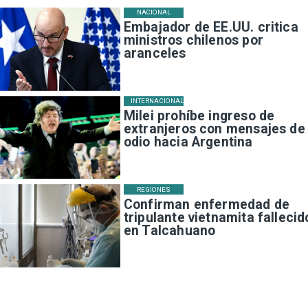
NACIONAL
Embajador de EE.UU. critica
ministros chilenos por
aranceles
INTERNACIONAL
Milei prohíbe ingreso de
extranjeros con mensajes de
odio hacia Argentina
REGIONES
Confirman enfermedad de
tripulante vietnamita fallecid
en Talcahuano