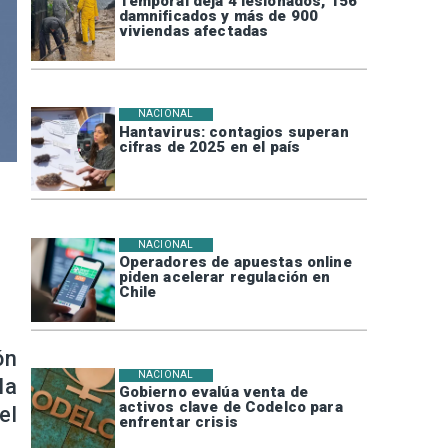
Temporal deja 4 lesionados, 156
damnificados y más de 900
viviendas afectadas
NACIONAL
Hantavirus: contagios superan
cifras de 2025 en el país
NACIONAL
Operadores de apuestas online
piden acelerar regulación en
Chile
ón
NACIONAL
la
Gobierno evalúa venta de
activos clave de Codelco para
el
enfrentar crisis