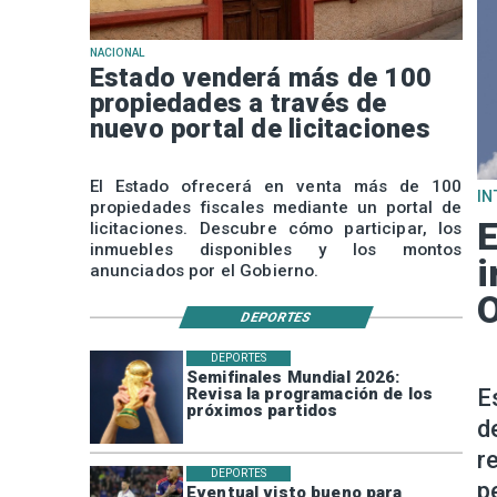
NACIONAL
Estado venderá más de 100
propiedades a través de
nuevo portal de licitaciones
El Estado ofrecerá en venta más de 100
IN
propiedades fiscales mediante un portal de
E
licitaciones. Descubre cómo participar, los
inmuebles disponibles y los montos
i
anunciados por el Gobierno.
O
DEPORTES
DEPORTES
Semifinales Mundial 2026:
Revisa la programación de los
E
próximos partidos
d
r
DEPORTES
p
Eventual visto bueno para