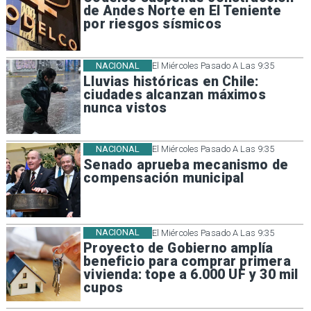
de Andes Norte en El Teniente
por riesgos sísmicos
NACIONAL
El Miércoles Pasado A Las 9:35
Lluvias históricas en Chile:
ciudades alcanzan máximos
nunca vistos
NACIONAL
El Miércoles Pasado A Las 9:35
Senado aprueba mecanismo de
compensación municipal
NACIONAL
El Miércoles Pasado A Las 9:35
Proyecto de Gobierno amplía
beneficio para comprar primera
vivienda: tope a 6.000 UF y 30 mil
cupos