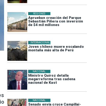
REGIONES
Aprueban creación del Parque
Sebastián Piñera con inversión
de $4 mil millones
INTERNACIONAL
Joven chileno muere escalando
montaña más alta de Perú
NACIONAL
Ministro Quiroz detalla
megarreforma tras cadena
nacional de Kast
es
NACIONAL
io
Senado envía cruce Campillai-