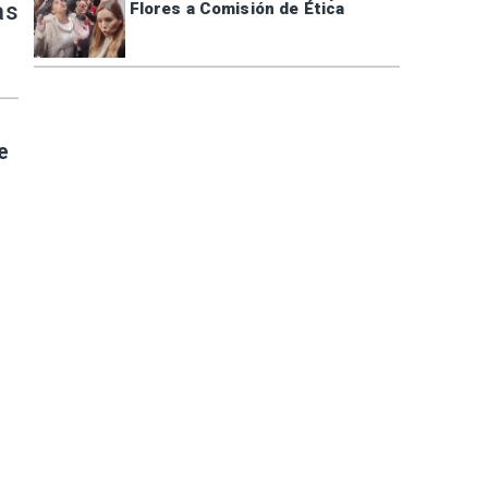
as
Flores a Comisión de Ética
e