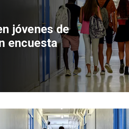
 la euforia
ozinha