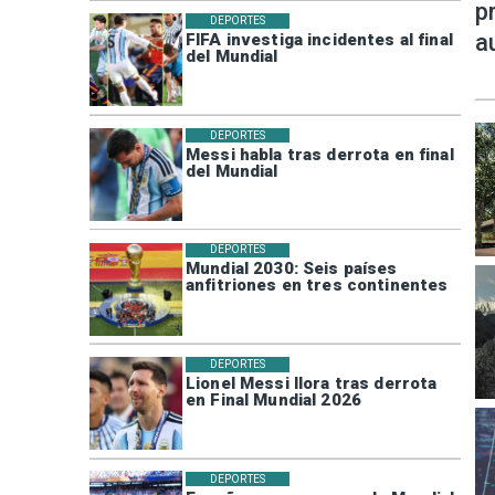
p
DEPORTES
a
FIFA investiga incidentes al final
del Mundial
DEPORTES
Messi habla tras derrota en final
del Mundial
DEPORTES
Mundial 2030: Seis países
anfitriones en tres continentes
DEPORTES
Lionel Messi llora tras derrota
en Final Mundial 2026
DEPORTES