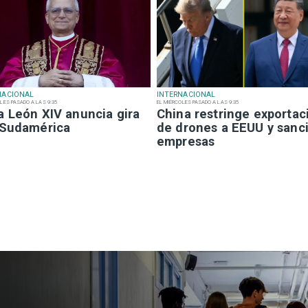
NACIONAL
INTERNACIONAL
LES PASADO A LAS 9:35
EL MIÉRCOLES PASADO A LAS 9:35
a León XIV anuncia gira
China restringe exportac
 Sudamérica
de drones a EEUU y sanc
empresas