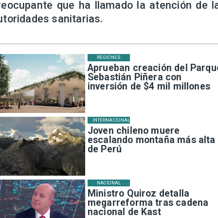
reocupante que ha llamado la atención de l
utoridades sanitarias.
REGIONES
Aprueban creación del Parqu
Sebastián Piñera con
inversión de $4 mil millones
INTERNACIONAL
Joven chileno muere
escalando montaña más alta
de Perú
NACIONAL
Ministro Quiroz detalla
megarreforma tras cadena
nacional de Kast