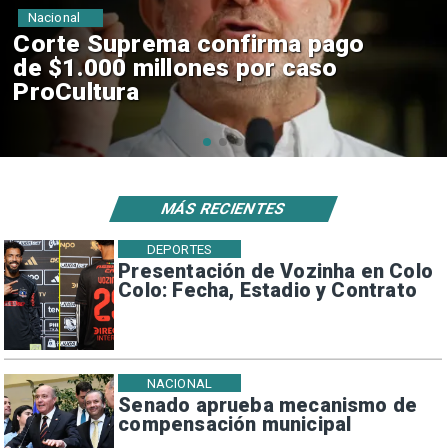
Nacional
Codelco suspende
construcción de Andes Norte
en El Teniente por riesgos
sísmicos
MÁS RECIENTES
DEPORTES
Presentación de Vozinha en Colo
Colo: Fecha, Estadio y Contrato
NACIONAL
Senado aprueba mecanismo de
compensación municipal