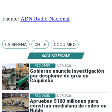
Fuente:
ADN Radio Nacional
LA SERENA
CHILE
COQUIMBO
MÁS NOTICIAS
REGIONES
17/07/2026
Gobierno anuncia investigación
por desplome de grúa en
Coquimbo
REGIONES
13/07/2026
Aprueban $160 millones para
construir medialuna de rodeo en
Ñuble