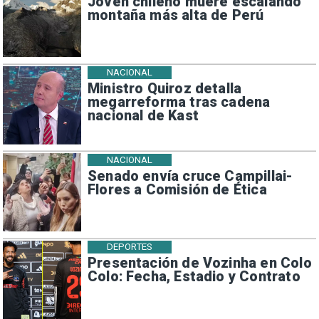
Joven chileno muere escalando
montaña más alta de Perú
NACIONAL
Ministro Quiroz detalla
megarreforma tras cadena
nacional de Kast
NACIONAL
Senado envía cruce Campillai-
Flores a Comisión de Ética
DEPORTES
Presentación de Vozinha en Colo
Colo: Fecha, Estadio y Contrato