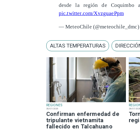
desde la región de Coquimbo 
pic.twitter.com/XvzguaePpm
— MeteoChile (@meteochile_dmc
ALTAS TEMPERATURAS
DIRECCIÓ
REGIONES
REGIO
30/07/2026
28/07/202
Confirman enfermedad de
Tor
tripulante vietnamita
reg
fallecido en Talcahuano