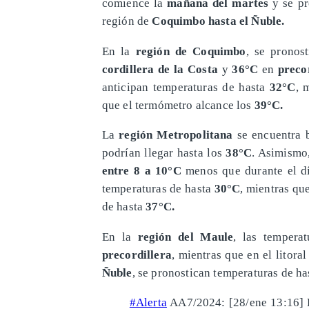
comience la
mañana del martes
y se pr
región de
Coquimbo hasta el Ñuble.
​En la
región de Coquimbo
, se pronos
cordillera
de la Costa
y
36°C
en
precor
anticipan temperaturas de hasta
32°C
, 
que el termómetro alcance los
39°C.
​La
región Metropolitana
se encuentra 
podrían llegar hasta los
38°C
. Asimismo
entre 8 a 10°C
menos que durante el d
temperaturas de hasta
30°C
, mientras qu
de hasta
37°C.
​En la
región del Maule
, las tempera
precordillera
, mientras que en el litora
Ñuble
, se pronostican temperaturas de h
#Alerta
AA7/2024: [28/ene 13:16] 