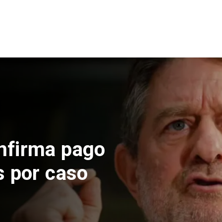
 construcción
 El Teniente
cos