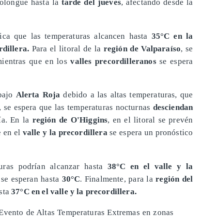
olongue hasta la
tarde del jueves
, afectando desde la
tica que las temperaturas alcancen hasta
35°C en la
dillera.
Para el litoral de la
región de Valparaíso
, se
mientras que en los
valles precordilleranos
se espera
bajo
Alerta Roja
debido a las altas temperaturas, que
, se espera que las temperaturas nocturnas
desciendan
ía. En la
región de O'Higgins
, en el litoral se prevén
e en el
valle y la precordillera
se espera un pronóstico
turas podrían alcanzar hasta
38°C en el valle y la
l se esperan hasta
30°C
. Finalmente, para la
región del
asta
37°C en el valle y la precordillera.
Evento de Altas Temperaturas Extremas en zonas