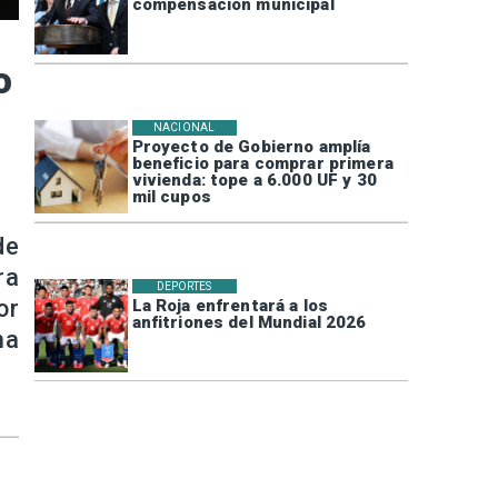
compensación municipal
o
NACIONAL
Proyecto de Gobierno amplía
beneficio para comprar primera
vivienda: tope a 6.000 UF y 30
mil cupos
de
ra
DEPORTES
or
La Roja enfrentará a los
anfitriones del Mundial 2026
ma