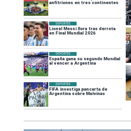
anfitriones en tres continentes
DEPORTES
Lionel Messi llora tras derrota
en Final Mundial 2026
DEPORTES
España gana su segundo Mundial
al vencer a Argentina
DEPORTES
FIFA investiga pancarta de
Argentina sobre Malvinas