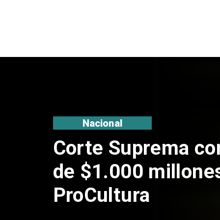
Nacional
Codelco suspende
de Andes Norte en
por riesgos sísmi