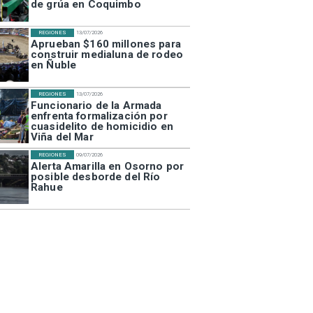
de grúa en Coquimbo
REGIONES
13/07/2026
Aprueban $160 millones para
construir medialuna de rodeo
en Ñuble
REGIONES
13/07/2026
Funcionario de la Armada
enfrenta formalización por
cuasidelito de homicidio en
Viña del Mar
REGIONES
09/07/2026
Alerta Amarilla en Osorno por
posible desborde del Río
Rahue