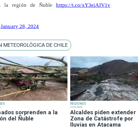
a la región de Ñuble
https://t.co/xY3eiAIV1v
)
January 28, 2024
N METEOROLÓGICA DE CHILE
NES
REGIONES
6
21/07/2026
nados sorprenden a la
Alcaldes piden extender
ión del Ñuble
Zona de Catástrofe por
lluvias en Atacama