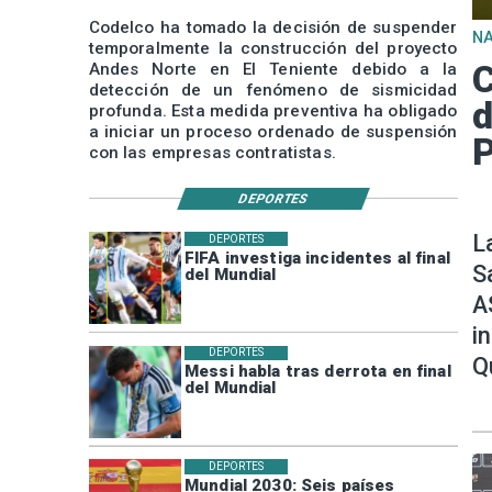
Codelco ha tomado la decisión de suspender
N
temporalmente la construcción del proyecto
C
Andes Norte en El Teniente debido a la
detección de un fenómeno de sismicidad
d
profunda. Esta medida preventiva ha obligado
a iniciar un proceso ordenado de suspensión
P
con las empresas contratistas.
DEPORTES
L
DEPORTES
FIFA investiga incidentes al final
S
del Mundial
A
i
DEPORTES
Q
Messi habla tras derrota en final
del Mundial
DEPORTES
Mundial 2030: Seis países