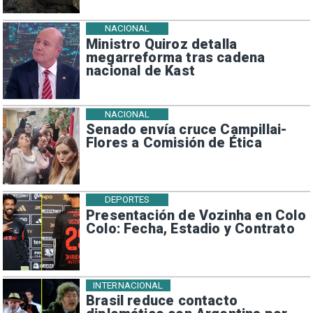
NACIONAL
Ministro Quiroz detalla
megarreforma tras cadena
nacional de Kast
NACIONAL
Senado envía cruce Campillai-
Flores a Comisión de Ética
DEPORTES
Presentación de Vozinha en Colo
Colo: Fecha, Estadio y Contrato
INTERNACIONAL
Brasil reduce contacto