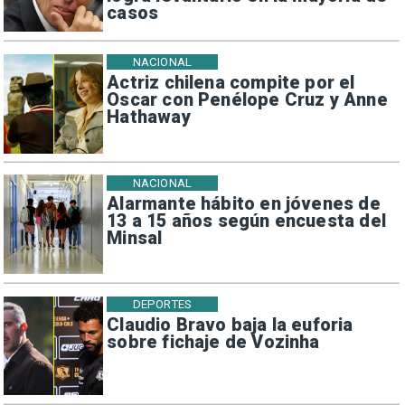
casos
NACIONAL
Actriz chilena compite por el
Oscar con Penélope Cruz y Anne
Hathaway
NACIONAL
Alarmante hábito en jóvenes de
13 a 15 años según encuesta del
Minsal
DEPORTES
Claudio Bravo baja la euforia
sobre fichaje de Vozinha