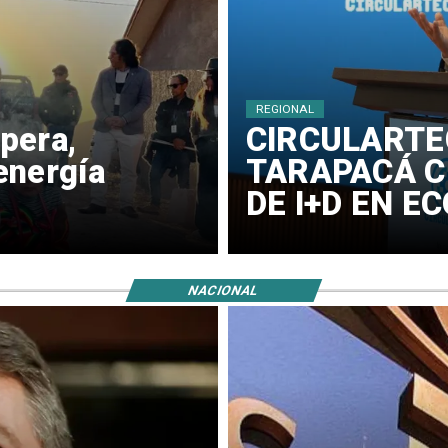
REGIONAL
pera,
​CIRCULARTE
energía
TARAPACÁ C
DE I+D EN E
NACIONAL