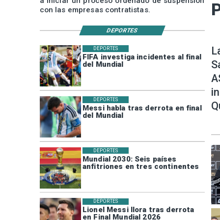
a iniciar un proceso ordenado de suspensión
P
con las empresas contratistas.
DEPORTES
L
DEPORTES
FIFA investiga incidentes al final
S
del Mundial
A
i
DEPORTES
Q
Messi habla tras derrota en final
del Mundial
DEPORTES
Mundial 2030: Seis países
anfitriones en tres continentes
DEPORTES
Lionel Messi llora tras derrota
en Final Mundial 2026