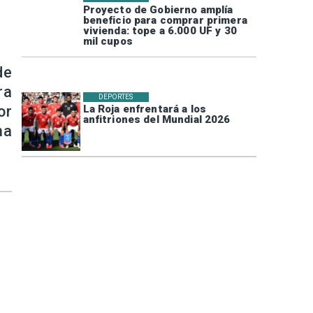
Proyecto de Gobierno amplía
beneficio para comprar primera
vivienda: tope a 6.000 UF y 30
mil cupos
de
ra
DEPORTES
or
La Roja enfrentará a los
anfitriones del Mundial 2026
ma