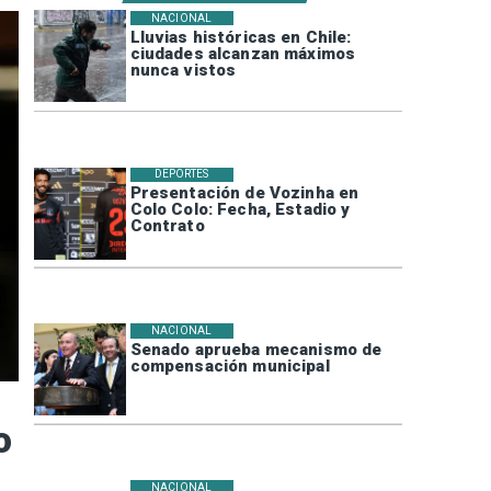
NACIONAL
Lluvias históricas en Chile:
ciudades alcanzan máximos
nunca vistos
DEPORTES
Presentación de Vozinha en
Colo Colo: Fecha, Estadio y
Contrato
NACIONAL
Senado aprueba mecanismo de
compensación municipal
o
NACIONAL