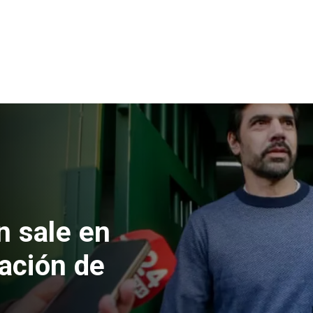
 formalizan
nes