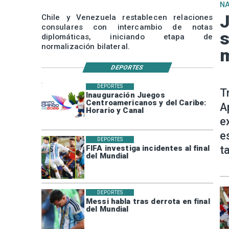
N
J
Chile y Venezuela restablecen relaciones
consulares con intercambio de notas
s
diplomáticas, iniciando etapa de
normalización bilateral.
m
DEPORTES
DEPORTES
T
Inauguración Juegos
Centroamericanos y del Caribe:
A
Horario y Canal
e
e
DEPORTES
t
FIFA investiga incidentes al final
del Mundial
DEPORTES
Messi habla tras derrota en final
del Mundial