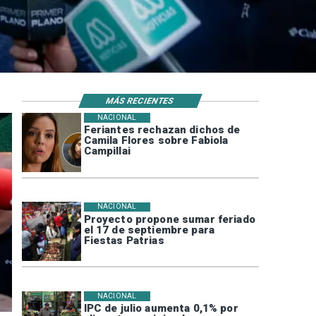
MÁS RECIENTES
NACIONAL
Feriantes rechazan dichos de
Camila Flores sobre Fabiola
Campillai
NACIONAL
Proyecto propone sumar feriado
el 17 de septiembre para
Fiestas Patrias
NACIONAL
IPC de julio aumenta 0,1% por