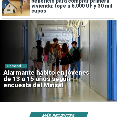
beneficio para comprar primera
vivienda: tope a 6.000 UF y 30 mil
cupos
Regiones
Aprueban creación del Parque
Sebastián Piñera con inversión
de $4 mil millones
MÁS RECIENTES