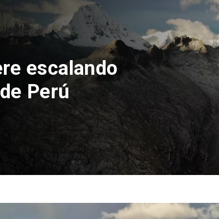
talla
s cadena