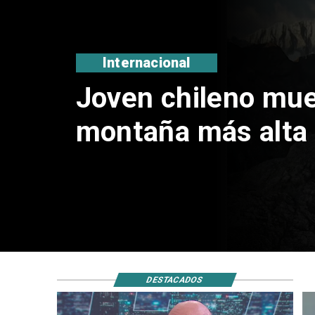
Nacional
Ministro Quiroz de
megarreforma tra
nacional de Kast
DESTACADOS