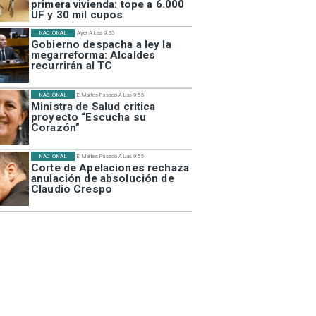
primera vivienda: tope a 6.000
UF y 30 mil cupos
NACIONAL
Ayer A Las 9:35
Gobierno despacha a ley la
megarreforma: Alcaldes
recurrirán al TC
NACIONAL
El Martes Pasado A Las 9:55
Ministra de Salud critica
proyecto “Escucha su
Corazón”
NACIONAL
El Martes Pasado A Las 9:55
Corte de Apelaciones rechaza
anulación de absolución de
Claudio Crespo