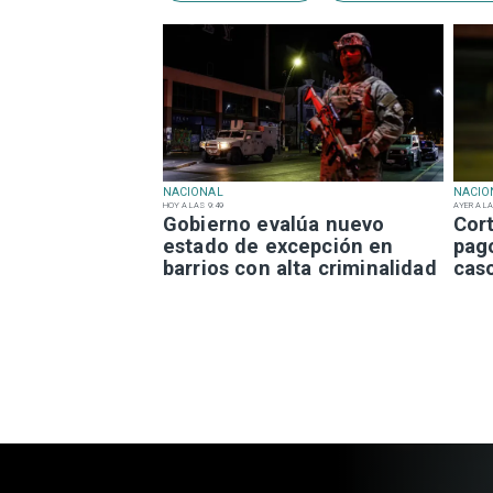
NACIONAL
NACIO
HOY A LAS 9:49
AYER A LA
Gobierno evalúa nuevo
Cor
estado de excepción en
pag
barrios con alta criminalidad
cas