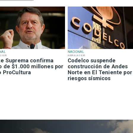
NAL
NACIONAL
S 9:35
AYER A LAS 9:35
te Suprema confirma
Codelco suspende
o de $1.000 millones por
construcción de Andes
o ProCultura
Norte en El Teniente por
riesgos sísmicos