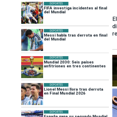
DEPORTES
FIFA investiga incidentes al final
del Mundial
E
d
DEPORTES
r
Messi habla tras derrota en final
del Mundial
DEPORTES
Mundial 2030: Seis países
anfitriones en tres continentes
DEPORTES
Lionel Messi llora tras derrota
en Final Mundial 2026
DEPORTES
España gana su segundo Mundial