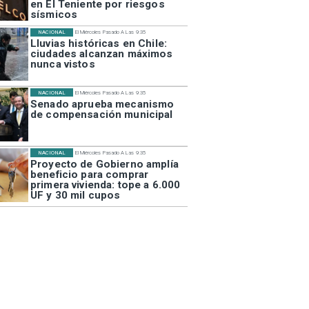
en El Teniente por riesgos
sísmicos
NACIONAL
El Miércoles Pasado A Las 9:35
Lluvias históricas en Chile:
ciudades alcanzan máximos
nunca vistos
NACIONAL
El Miércoles Pasado A Las 9:35
Senado aprueba mecanismo
de compensación municipal
NACIONAL
El Miércoles Pasado A Las 9:35
Proyecto de Gobierno amplía
beneficio para comprar
primera vivienda: tope a 6.000
UF y 30 mil cupos