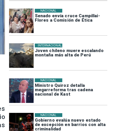
NACIONAL
Senado envía cruce Campillai-
Flores a Comisión de Ética
INTERNACIONAL
Joven chileno muere escalando
montaña más alta de Perú
NACIONAL
Ministro Quiroz detalla
megarreforma tras cadena
nacional de Kast
es
io
NACIONAL
Gobierno evalúa nuevo estado
as
de excepción en barrios con alta
criminalidad