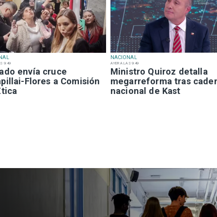
NAL
NACIONAL
S 9:49
AYER A LAS 9:49
ado envía cruce
Ministro Quiroz detalla
illai-Flores a Comisión
megarreforma tras cade
tica
nacional de Kast