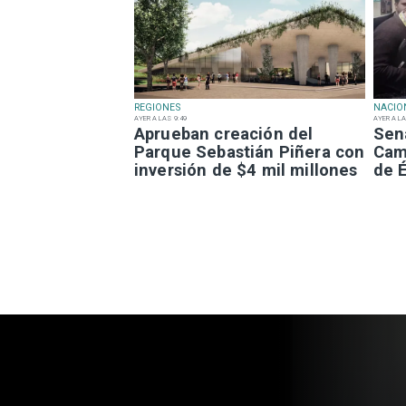
REGIONES
NACIO
AYER A LAS 9:49
AYER A LA
Aprueban creación del
Sen
Parque Sebastián Piñera con
Camp
inversión de $4 mil millones
de É