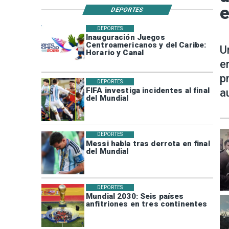
e
DEPORTES
DEPORTES
Inauguración Juegos
Centroamericanos y del Caribe:
U
Horario y Canal
e
p
DEPORTES
FIFA investiga incidentes al final
a
del Mundial
DEPORTES
Messi habla tras derrota en final
del Mundial
DEPORTES
Mundial 2030: Seis países
anfitriones en tres continentes