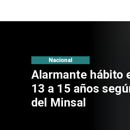
Regiones
Aprueban creación
Sebastián Piñera 
de $4 mil millones