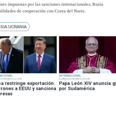
iones impuestas por las sanciones internacionales, Rusia
bilidades de cooperación con Corea del Norte.
SIA UCRANIA
NACIONAL
INTERNACIONAL
LES PASADO A LAS 9:35
EL MIÉRCOLES PASADO A LAS 9:35
na restringe exportación
Papa León XIV anuncia g
drones a EEUU y sanciona
por Sudamérica
resas