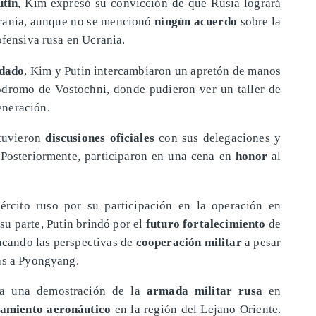
tin
, Kim expresó su convicción de que Rusia logrará
crania, aunque no se mencionó
ningún acuerdo
sobre la
ofensiva rusa en Ucrania.
ndado
, Kim y Putin intercambiaron un apretón de manos
módromo de Vostochni, donde pudieron ver un taller de
eneración.
stuvieron
discusiones oficiales
con sus delegaciones y
 Posteriormente, participaron en una cena en
honor
al
ército ruso por su participación en la operación en
 su parte, Putin brindó por el
futuro fortalecimiento
de
acando las perspectivas de
cooperación militar
a pesar
as a Pyongyang.
 a una demostración de la
armada militar rusa
en
pamiento aeronáutico
en la región del Lejano Oriente.