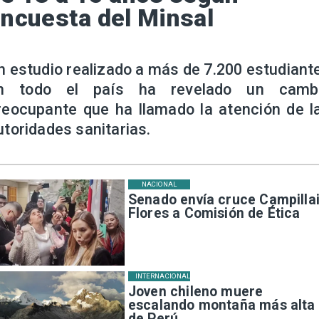
ncuesta del Minsal
n estudio realizado a más de 7.200 estudiant
n todo el país ha revelado un camb
reocupante que ha llamado la atención de l
utoridades sanitarias.
NACIONAL
Senado envía cruce Campillai
Flores a Comisión de Ética
INTERNACIONAL
Joven chileno muere
escalando montaña más alta
de Perú