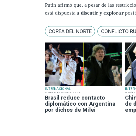
Putin afirmó que, a pesar de las restricc
está dispuesta a
discutir y explorar
posi
COREA DEL NORTE
CONFLICTO RU
INTERNACIONAL
INTER
EL MIÉRCOLES PASADO A LAS 9:35
EL MIÉRCO
Brasil reduce contacto
Chi
diplomático con Argentina
de 
por dichos de Milei
emp