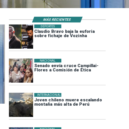
MÁS RECIENTES
DEPORTES
Claudio Bravo baja la euforia
sobre fichaje de Vozinha
NACIONAL
Senado envía cruce Campillai-
Flores a Comisión de Ética
INTERNACIONAL
Joven chileno muere escalando
montaña más alta de Perú