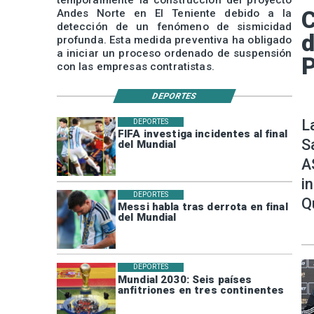
temporalmente la construcción del proyecto
C
Andes Norte en El Teniente debido a la
detección de un fenómeno de sismicidad
d
profunda. Esta medida preventiva ha obligado
a iniciar un proceso ordenado de suspensión
P
con las empresas contratistas.
DEPORTES
L
DEPORTES
FIFA investiga incidentes al final
S
del Mundial
A
i
DEPORTES
Q
Messi habla tras derrota en final
del Mundial
DEPORTES
Mundial 2030: Seis países
anfitriones en tres continentes