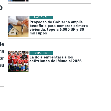
o
NACIONAL
Proyecto de Gobierno amplía
beneficio para comprar primera
vivienda: tope a 6.000 UF y 30
mil cupos
de
ra
DEPORTES
or
La Roja enfrentará a los
anfitriones del Mundial 2026
ma