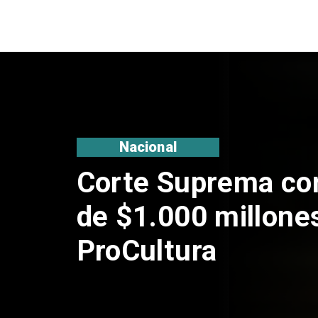
Nacional
Codelco suspende
de Andes Norte en
por riesgos sísmi