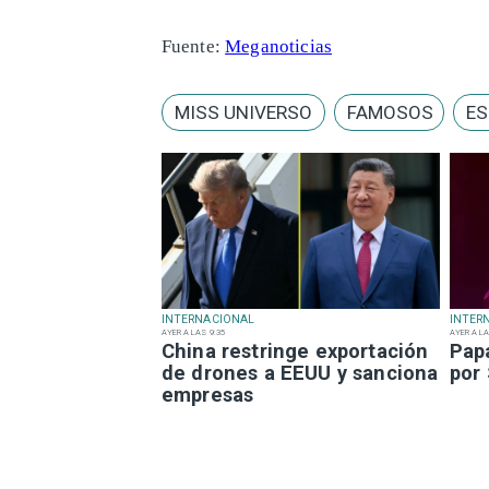
Fuente:
Meganoticias
MISS UNIVERSO
FAMOSOS
ES
INTERNACIONAL
INTER
AYER A LAS 9:35
AYER A LA
China restringe exportación
Pap
de drones a EEUU y sanciona
por
empresas