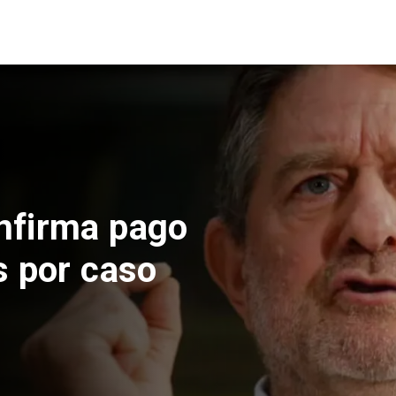
 construcción
 El Teniente
cos