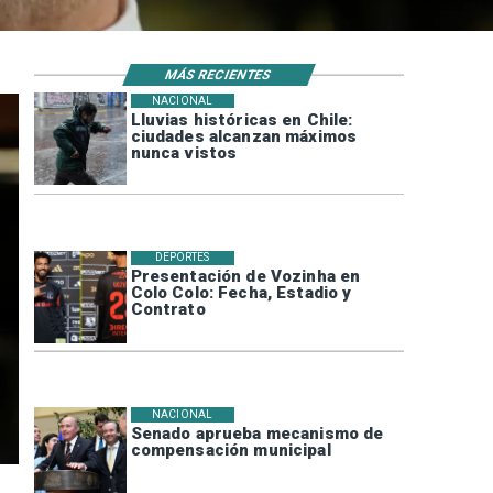
MÁS RECIENTES
NACIONAL
Lluvias históricas en Chile:
ciudades alcanzan máximos
nunca vistos
DEPORTES
Presentación de Vozinha en
Colo Colo: Fecha, Estadio y
Contrato
NACIONAL
Senado aprueba mecanismo de
compensación municipal