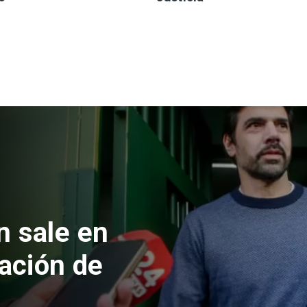
 formalizan
nes