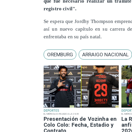
que fue necesario realizar un trámite
registro civil".
Se espera que Jordhy Thompson emprenda
así un nuevo capítulo en su carrera de
enfrentaba en su país natal.
OREMBURG
ARRAIGO NACIONAL
DEPORTES
DEPOR
EL MIÉRCOLES PASADO A LAS 9:35
EL MIÉRCO
Presentación de Vozinha en
La R
Colo Colo: Fecha, Estadio y
anfi
Contrato
202