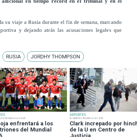
 adicional en tiempo récord en el tribunal y en el
 su viaje a Rusia durante el fin de semana, marcando
portiva y dejando atrás las acusaciones legales que
RUSIA
JORDHY THOMPSON
TES
DEPORTES
LES PASADO A LAS 9:35
EL MARTES PASADO A LAS 9:55
oja enfrentará a los
Clark increpado por hinc
triones del Mundial
de la U en Centro de
6
Justicia