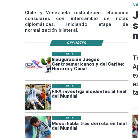
N
J
Chile y Venezuela restablecen relaciones
consulares con intercambio de notas
s
diplomáticas, iniciando etapa de
normalización bilateral.
m
DEPORTES
DEPORTES
T
Inauguración Juegos
Centroamericanos y del Caribe:
A
Horario y Canal
e
e
DEPORTES
t
FIFA investiga incidentes al final
del Mundial
DEPORTES
Messi habla tras derrota en final
del Mundial