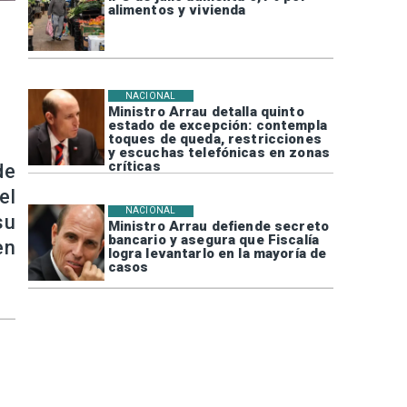
alimentos y vivienda
NACIONAL
Ministro Arrau detalla quinto
estado de excepción: contempla
toques de queda, restricciones
y escuchas telefónicas en zonas
críticas
de
el
NACIONAL
su
Ministro Arrau defiende secreto
bancario y asegura que Fiscalía
en
logra levantarlo en la mayoría de
casos