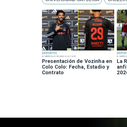
DEPORTES
DEPOR
EL MIÉRCOLES PASADO A LAS 9:35
EL MIÉRCO
Presentación de Vozinha en
La R
Colo Colo: Fecha, Estadio y
anfi
Contrato
202