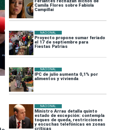
Feriantes rechazan dichos de
Camila Flores sobre Fabiola
Campillai
NACIONAL
Proyecto propone sumar feriado
el 17 de septiembre para
Fiestas Patrias
NACIONAL
IPC de julio aumenta 0,1% por
alimentos y vivienda
NACIONAL
Ministro Arrau detalla quinto
estado de excepción: contempla
toques de queda, restricciones
y escuchas telefónicas en zonas
críticas