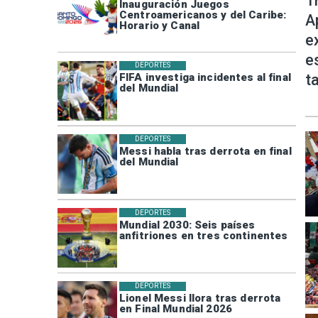
T
Inauguración Juegos
Centroamericanos y del Caribe:
A
Horario y Canal
e
e
DEPORTES
t
FIFA investiga incidentes al final
del Mundial
DEPORTES
Messi habla tras derrota en final
del Mundial
DEPORTES
Mundial 2030: Seis países
anfitriones en tres continentes
DEPORTES
Lionel Messi llora tras derrota
en Final Mundial 2026