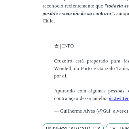
reconoció recientemente que
"todavía e
posible extensión de su contrato"
, aunqu
Chile.
🚨 | INFO
Cruzeiro está preparado para fa
Wendell, do Porto e Gonzalo Tapia,
por aí.
Apurando com algumas pessoas, o
contratação dessa janela.
pic.twitt
— Guilherme Alves (@Gui_alvesc
UNIVERSIDAD CATÓLICA
CRUZEI