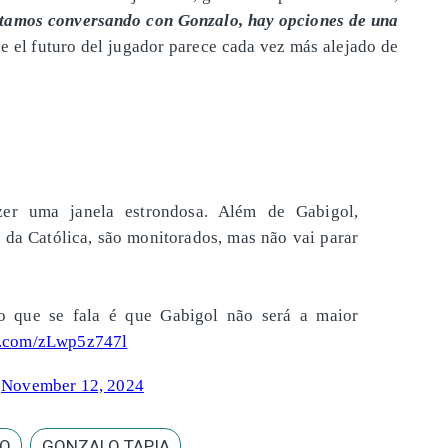
stamos conversando con Gonzalo, hay opciones de una
e el futuro del jugador parece cada vez más alejado de
zer uma janela estrondosa. Além de Gabigol,
 da Católica, são monitorados, mas não vai parar
 que se fala é que Gabigol não será a maior
er.com/zLwp5z747l
)
November 12, 2024
RO
GONZALO TAPIA