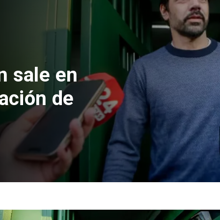
 formalizan
nes