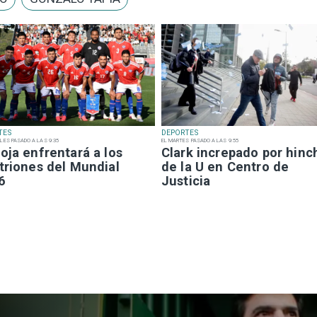
TES
DEPORTES
LES PASADO A LAS 9:35
EL MARTES PASADO A LAS 9:55
oja enfrentará a los
Clark increpado por hinc
triones del Mundial
de la U en Centro de
6
Justicia