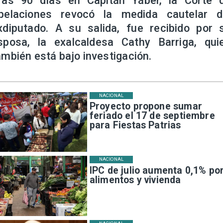
ras 90 días en Capitán Yáber, la Corte 
pelaciones revocó la medida cautelar d
xdiputado. A su salida, fue recibido por 
sposa, la exalcaldesa Cathy Barriga, qui
ambién está bajo investigación.
NACIONAL
Proyecto propone sumar
feriado el 17 de septiembre
para Fiestas Patrias
NACIONAL
IPC de julio aumenta 0,1% po
alimentos y vivienda