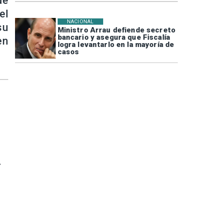
de
el
NACIONAL
su
Ministro Arrau defiende secreto
bancario y asegura que Fiscalía
en
logra levantarlo en la mayoría de
casos
r