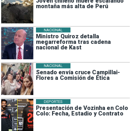
Joven chileno muere escalando
montaña más alta de Perú
NACIONAL
Ministro Quiroz detalla
megarreforma tras cadena
nacional de Kast
NACIONAL
Senado envía cruce Campillai-
Flores a Comisión de Ética
DEPORTES
Presentación de Vozinha en Colo
Colo: Fecha, Estadio y Contrato