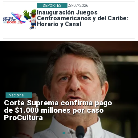
DEPORTES
23/07/2026
Inauguración Juegos
Centroamericanos y del Caribe:
Horario y Canal
Nacional
Codelco suspende
construcción de Andes Norte
en El Teniente por riesgos
sísmicos