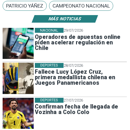
PATRICIO YÁÑEZ
CAMPEONATO NACIONAL
MÁS NOTICIAS
NACIONAL
29/07/2026
Operadores de apuestas online
piden acelerar regulación en
Chile
DEPORTES
28/07/2026
Fallece Lucy López Cruz,
primera medallista chilena en
Juegos Panamericanos
DEPORTES
27/07/2026
Confirman fecha de llegada de
Vozinha a Colo Colo