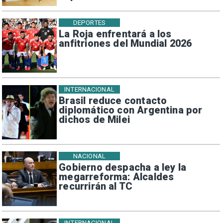
DEPORTES
La Roja enfrentará a los
anfitriones del Mundial 2026
INTERNACIONAL
Brasil reduce contacto
diplomático con Argentina por
dichos de Milei
NACIONAL
Gobierno despacha a ley la
megarreforma: Alcaldes
recurrirán al TC
INTERNACIONAL