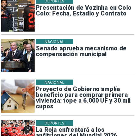
DEPORTES
Presentación de Vozinha en Colo
Colo: Fecha, Estadio y Contrato
NACIONAL
Senado aprueba mecanismo de
compensación municipal
NACIONAL
Proyecto de Gobierno amplía
beneficio para comprar primera
vivienda: tope a 6.000 UF y 30 mil
cupos
DEPORTES
La Roja enfrentará a los
anfitriones del Mundial 2026