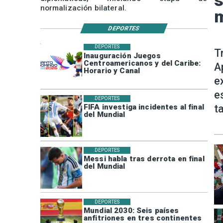
s
normalización bilateral.
m
DEPORTES
DEPORTES
T
Inauguración Juegos
Centroamericanos y del Caribe:
A
Horario y Canal
e
e
DEPORTES
t
FIFA investiga incidentes al final
del Mundial
DEPORTES
Messi habla tras derrota en final
del Mundial
DEPORTES
Mundial 2030: Seis países
anfitriones en tres continentes