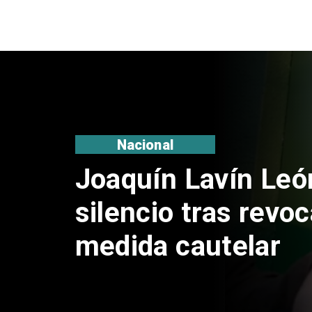
Nacional
Chile y Venezuela
reinicio de relacio
consulares