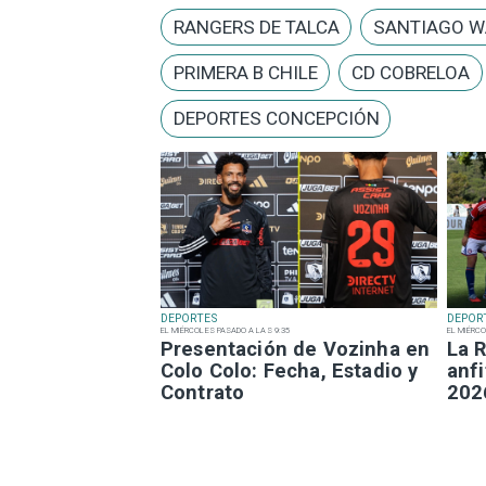
RANGERS DE TALCA
SANTIAGO W
PRIMERA B CHILE
CD COBRELOA
DEPORTES CONCEPCIÓN
DEPORTES
DEPOR
EL MIÉRCOLES PASADO A LAS 9:35
EL MIÉRCO
Presentación de Vozinha en
La R
Colo Colo: Fecha, Estadio y
anfi
Contrato
202