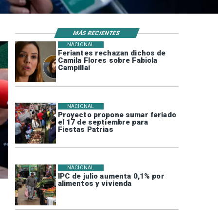
MÁS RECIENTES
NACIONAL
Feriantes rechazan dichos de
Camila Flores sobre Fabiola
Campillai
NACIONAL
Proyecto propone sumar feriado
el 17 de septiembre para
Fiestas Patrias
NACIONAL
IPC de julio aumenta 0,1% por
alimentos y vivienda