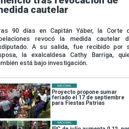
ilencio tras revocación de
edida cautelar
ras 90 días en Capitán Yáber, la Corte 
pelaciones revocó la medida cautelar d
xdiputado. A su salida, fue recibido por 
sposa, la exalcaldesa Cathy Barriga, qui
ambién está bajo investigación.
NACIONAL
Proyecto propone sumar
feriado el 17 de septiembre
para Fiestas Patrias
NACIONAL
IPC de julio aumenta 0,1% po