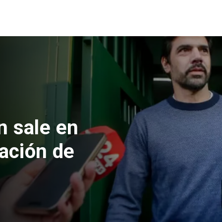
 formalizan
nes