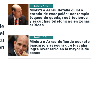
NACIONAL
Ministro Arrau detalla quinto
estado de excepción: contempla
toques de queda, restricciones
y escuchas telefónicas en zonas
críticas
de
el
NACIONAL
su
Ministro Arrau defiende secreto
bancario y asegura que Fiscalía
en
logra levantarlo en la mayoría de
casos
r