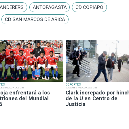
ANDERERS
ANTOFAGASTA
CD COPIAPÓ
CD SAN MARCOS DE ARICA
TES
DEPORTES
LES PASADO A LAS 9:35
EL MARTES PASADO A LAS 9:55
oja enfrentará a los
Clark increpado por hinc
triones del Mundial
de la U en Centro de
6
Justicia