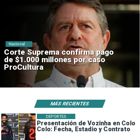
Nacional
Codelco suspende
construcción de Andes Norte
en El Teniente por riesgos
sísmicos
MÁS RECIENTES
DEPORTES
Presentación de Vozinha en Colo
Colo: Fecha, Estadio y Contrato