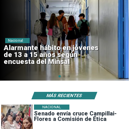
Regiones
Aprueban creación del Parque
Sebastián Piñera con inversión
de $4 mil millones
MÁS RECIENTES
NACIONAL
Senado envía cruce Campillai-
Flores a Comisión de Ética