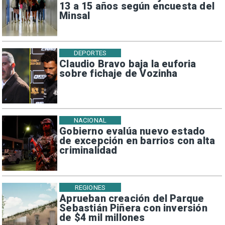
13 a 15 años según encuesta del
Minsal
DEPORTES
Claudio Bravo baja la euforia
sobre fichaje de Vozinha
NACIONAL
Gobierno evalúa nuevo estado
de excepción en barrios con alta
criminalidad
REGIONES
Aprueban creación del Parque
Sebastián Piñera con inversión
de $4 mil millones