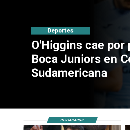
Nacional
Exsubsecretario d
doble positivo en 
DESTACADOS