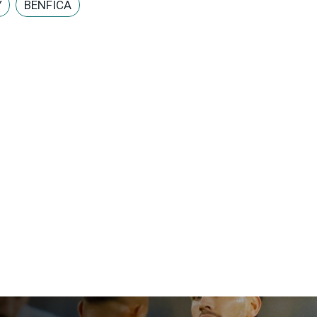
Y
BENFICA