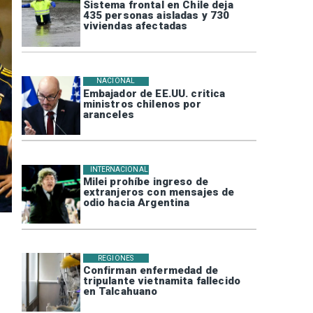
Sistema frontal en Chile deja
435 personas aisladas y 730
viviendas afectadas
NACIONAL
Embajador de EE.UU. critica
ministros chilenos por
aranceles
INTERNACIONAL
Milei prohíbe ingreso de
extranjeros con mensajes de
odio hacia Argentina
REGIONES
Confirman enfermedad de
tripulante vietnamita fallecido
en Talcahuano