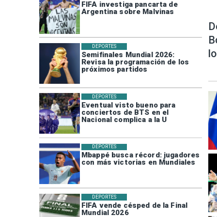
FIFA investiga pancarta de
Argentina sobre Malvinas
D
B
DEPORTES
l
Semifinales Mundial 2026:
Revisa la programación de los
próximos partidos
DEPORTES
Eventual visto bueno para
conciertos de BTS en el
Nacional complica a la U
DEPORTES
Mbappé busca récord: jugadores
con más victorias en Mundiales
DEPORTES
FIFA vende césped de la Final
Mundial 2026