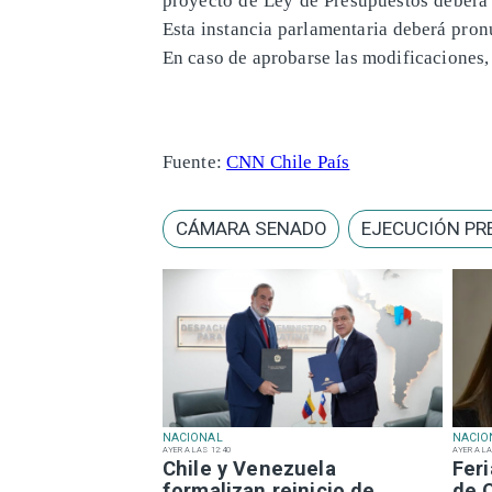
Esta instancia parlamentaria deberá pron
En caso de aprobarse las modificaciones, e
Fuente:
CNN Chile País
CÁMARA SENADO
EJECUCIÓN PR
NACIONAL
NACIO
AYER A LAS 12:40
AYER A LA
Chile y Venezuela
Fer
formalizan reinicio de
de 