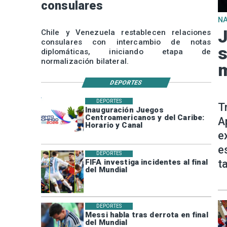
consulares
N
J
Chile y Venezuela restablecen relaciones
consulares con intercambio de notas
s
diplomáticas, iniciando etapa de
normalización bilateral.
m
DEPORTES
DEPORTES
T
Inauguración Juegos
Centroamericanos y del Caribe:
A
Horario y Canal
e
e
DEPORTES
t
FIFA investiga incidentes al final
del Mundial
DEPORTES
Messi habla tras derrota en final
del Mundial