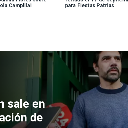
ola Campillai
para Fiestas Patrias
Nacional
Chile y Venezuela
reinicio de relacio