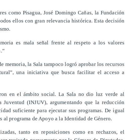
gares como Pisagua, José Domingo Cañas, la Fundación
odos ellos con gran relevancia histórica. Esta decisión
ismo.
moria es mala señal frente al respeto a los valores
n.”
 de memoria, la Sala tampoco logró aprobar los recursos
ural”, una iniciativa que busca facilitar el acceso a
eron en el ámbito social. La Sala no dio luz verde al
 la Juventud (INJUV), argumentando que la reducción
cidad suficiente para ejecutar sus programas. De igual
s al programa de Apoyo a la Identidad de Género.
izadas, tanto en reposiciones como en rechazos, el
 ser revisado nuevamente por la Cámara de Diputados.