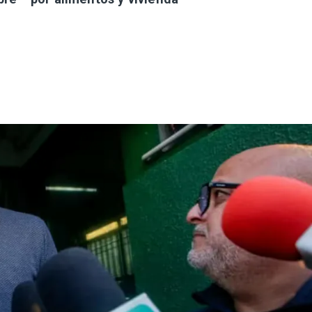
 formalizan
nes