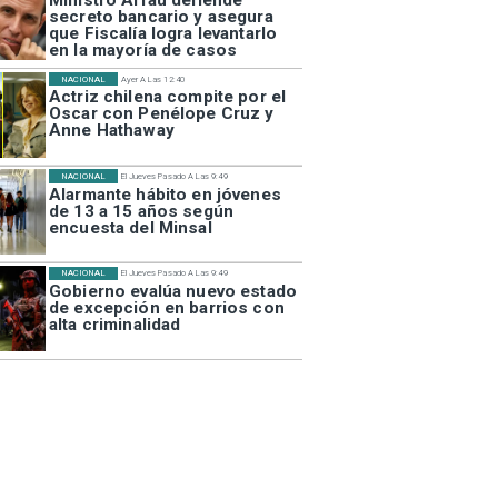
secreto bancario y asegura
que Fiscalía logra levantarlo
en la mayoría de casos
NACIONAL
Ayer A Las 12:40
Actriz chilena compite por el
Oscar con Penélope Cruz y
Anne Hathaway
NACIONAL
El Jueves Pasado A Las 9:49
Alarmante hábito en jóvenes
de 13 a 15 años según
encuesta del Minsal
NACIONAL
El Jueves Pasado A Las 9:49
Gobierno evalúa nuevo estado
de excepción en barrios con
alta criminalidad