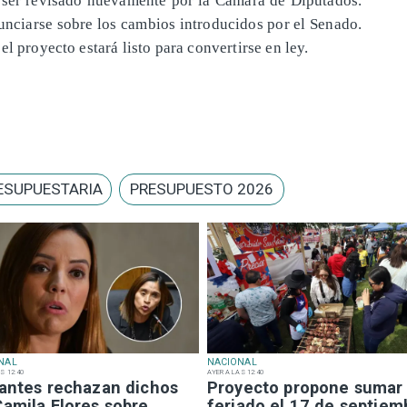
unciarse sobre los cambios introducidos por el Senado.
l proyecto estará listo para convertirse en ley.
ESUPUESTARIA
PRESUPUESTO 2026
NAL
NACIONAL
S 12:40
AYER A LAS 12:40
iantes rechazan dichos
Proyecto propone sumar
Camila Flores sobre
feriado el 17 de septiem