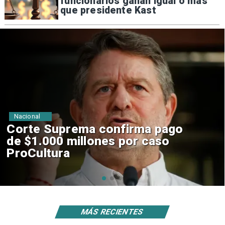
funcionarios ganan igual o más
que presidente Kast
Nacional
Codelco suspende
construcción de Andes Norte
en El Teniente por riesgos
sísmicos
MÁS RECIENTES