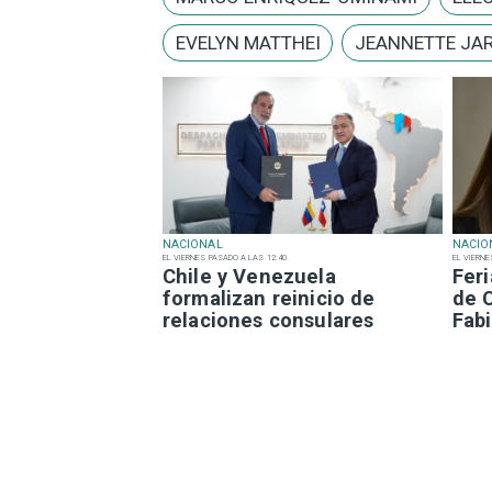
EVELYN MATTHEI
JEANNETTE JA
NACIONAL
NACIO
EL VIERNES PASADO A LAS 12:40
EL VIERNE
Chile y Venezuela
Fer
formalizan reinicio de
de 
relaciones consulares
Fabi