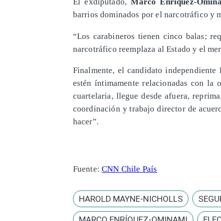
El exdiputado,
Marco Enríquez-Omin
barrios dominados por el narcotráfico y 
“Los carabineros tienen cinco balas; req
narcotráfico reemplaza al Estado y el merc
Finalmente, el candidato independiente
estén íntimamente relacionadas con la o
cuartelaria, llegue desde afuera, reprim
coordinación y trabajo director de acue
hacer”.
Fuente:
CNN Chile País
HAROLD MAYNE-NICHOLLS
SEGU
MARCO ENRÍQUEZ-OMINAMI
ELE