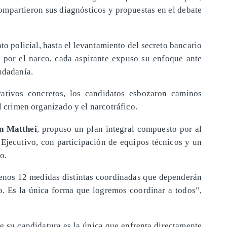
ompartieron sus diagnósticos y propuestas en el debate
to policial, hasta el levantamiento del secreto bancario
s por el narco, cada aspirante expuso su enfoque ante
udadanía.
rativos concretos, los candidatos esbozaron caminos
l crimen organizado y el narcotráfico.
n Matthei
, propuso un plan integral compuesto por al
jecutivo, con participación de equipos técnicos y un
o.
menos 12 medidas distintas coordinadas que dependerán
go. Es la única forma que logremos coordinar a todos”,
 su candidatura es la única que enfrenta directamente