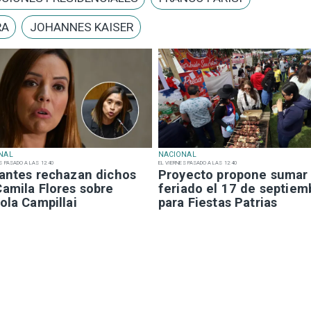
RA
JOHANNES KAISER
NAL
NACIONAL
S PASADO A LAS 12:40
EL VIERNES PASADO A LAS 12:40
iantes rechazan dichos
Proyecto propone sumar
Camila Flores sobre
feriado el 17 de septiem
ola Campillai
para Fiestas Patrias