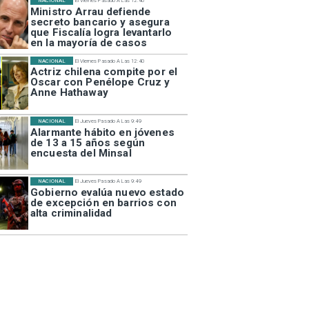
NACIONAL
El Viernes Pasado A Las 12:40
Ministro Arrau defiende
secreto bancario y asegura
que Fiscalía logra levantarlo
en la mayoría de casos
NACIONAL
El Viernes Pasado A Las 12:40
Actriz chilena compite por el
Oscar con Penélope Cruz y
Anne Hathaway
NACIONAL
El Jueves Pasado A Las 9:49
Alarmante hábito en jóvenes
de 13 a 15 años según
encuesta del Minsal
NACIONAL
El Jueves Pasado A Las 9:49
Gobierno evalúa nuevo estado
de excepción en barrios con
alta criminalidad