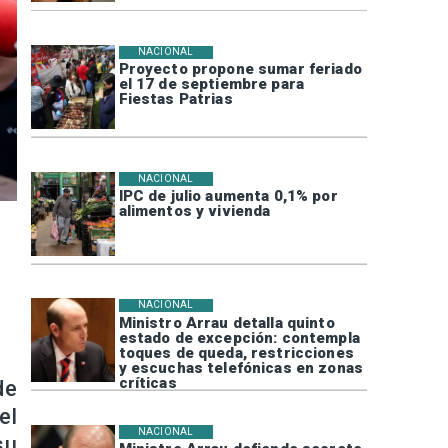
NACIONAL
Proyecto propone sumar feriado
el 17 de septiembre para
Fiestas Patrias
NACIONAL
IPC de julio aumenta 0,1% por
alimentos y vivienda
NACIONAL
Ministro Arrau detalla quinto
estado de excepción: contempla
toques de queda, restricciones
y escuchas telefónicas en zonas
críticas
de
el
NACIONAL
su