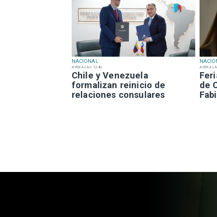
NACIONAL
NACIO
AYER A LAS 12:40
AYER A LA
Chile y Venezuela
Fer
formalizan reinicio de
de 
relaciones consulares
Fabi