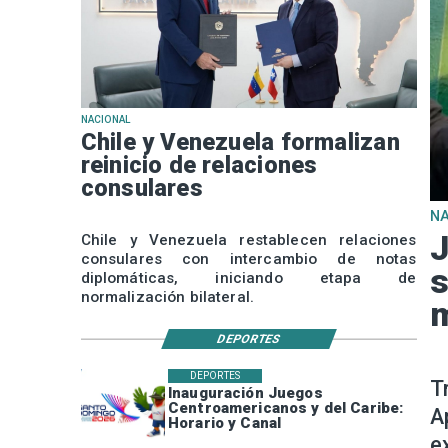
NACIONAL
Chile y Venezuela formalizan
reinicio de relaciones
consulares
N
J
Chile y Venezuela restablecen relaciones
consulares con intercambio de notas
s
diplomáticas, iniciando etapa de
normalización bilateral.
m
DEPORTES
DEPORTES
T
Inauguración Juegos
Centroamericanos y del Caribe:
A
Horario y Canal
e