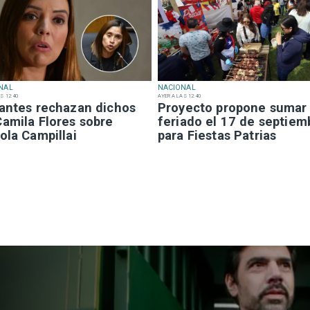
NAL
NACIONAL
S 12:40
AYER A LAS 12:40
iantes rechazan dichos
Proyecto propone sumar
Camila Flores sobre
feriado el 17 de septiem
ola Campillai
para Fiestas Patrias