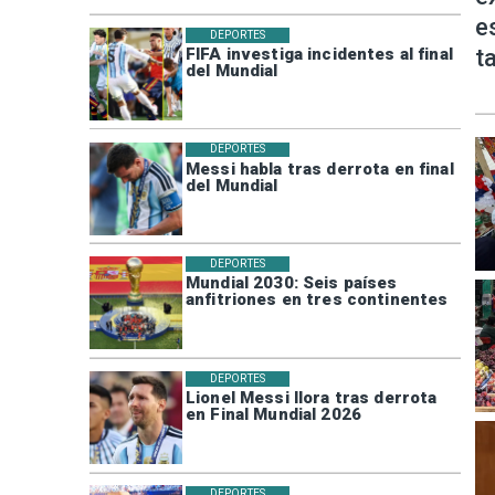
e
DEPORTES
t
FIFA investiga incidentes al final
del Mundial
DEPORTES
Messi habla tras derrota en final
del Mundial
DEPORTES
Mundial 2030: Seis países
anfitriones en tres continentes
DEPORTES
Lionel Messi llora tras derrota
en Final Mundial 2026
DEPORTES