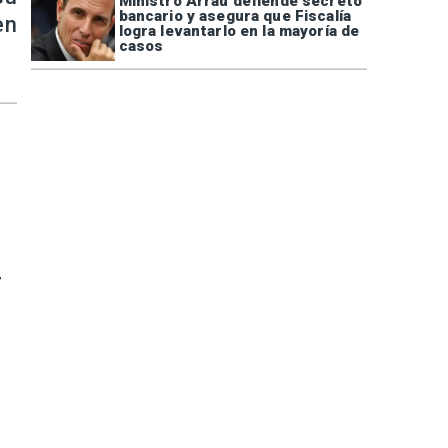
Ministro Arrau defiende secreto
bancario y asegura que Fiscalía
en
logra levantarlo en la mayoría de
casos
r