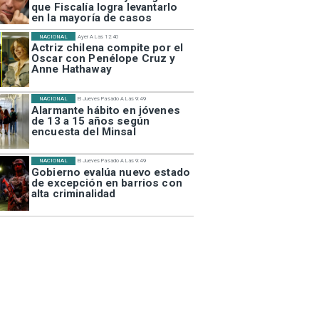
que Fiscalía logra levantarlo
en la mayoría de casos
NACIONAL
Ayer A Las 12:40
Actriz chilena compite por el
Oscar con Penélope Cruz y
Anne Hathaway
NACIONAL
El Jueves Pasado A Las 9:49
Alarmante hábito en jóvenes
de 13 a 15 años según
encuesta del Minsal
NACIONAL
El Jueves Pasado A Las 9:49
Gobierno evalúa nuevo estado
de excepción en barrios con
alta criminalidad