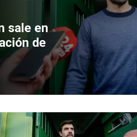
 formalizan
nes