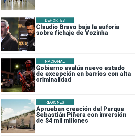
DEPORTES
Claudio Bravo baja la euforia
sobre fichaje de Vozinha
NACIONAL
Gobierno evalúa nuevo estado
de excepción en barrios con alta
criminalidad
REGIONES
Aprueban creación del Parque
Sebastián Piñera con inversión
de $4 mil millones