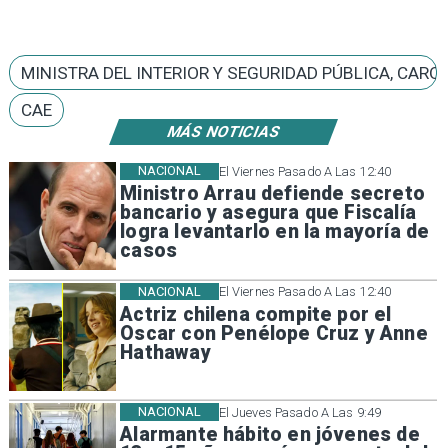
MINISTRA DEL INTERIOR Y SEGURIDAD PÚBLICA, CARO
CAE
MÁS NOTICIAS
NACIONAL
El Viernes Pasado A Las 12:40
Ministro Arrau defiende secreto
bancario y asegura que Fiscalía
logra levantarlo en la mayoría de
casos
NACIONAL
El Viernes Pasado A Las 12:40
Actriz chilena compite por el
Oscar con Penélope Cruz y Anne
Hathaway
NACIONAL
El Jueves Pasado A Las 9:49
Alarmante hábito en jóvenes de