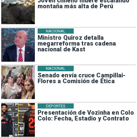
Joven chileno muere escalando
montaña más alta de Perú
NACIONAL
Ministro Quiroz detalla
megarreforma tras cadena
nacional de Kast
NACIONAL
Senado envía cruce Campillai-
Flores a Comisión de Ética
DEPORTES
Presentación de Vozinha en Colo
Colo: Fecha, Estadio y Contrato