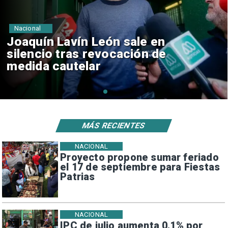
Nacional
Chile y Venezuela formalizan
reinicio de relaciones
consulares
MÁS RECIENTES
NACIONAL
Proyecto propone sumar feriado
el 17 de septiembre para Fiestas
Patrias
NACIONAL
IPC de julio aumenta 0,1% por