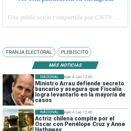
Una publicación compartida por CNTV (@cntvdechile)
FRANJA ELECTORAL
PLEBISCITO
MÁS NOTICIAS
NACIONAL
Ayer A Las 12:40
Ministro Arrau defiende secreto
bancario y asegura que Fiscalía
logra levantarlo en la mayoría de
casos
NACIONAL
Ayer A Las 12:40
Actriz chilena compite por el
Oscar con Penélope Cruz y Anne
Hathaway