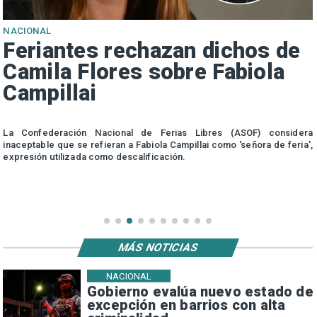
NACIONAL
Proyecto propone sumar
feriado el 17 de septiembre
para Fiestas Patrias
a
La diputada Zandra Parisi propuso declarar feriado legal el jueves 17
,
de septiembre de 2026, por única vez.
MÁS NOTICIAS
NACIONAL
Gobierno evalúa nuevo estado de
excepción en barrios con alta