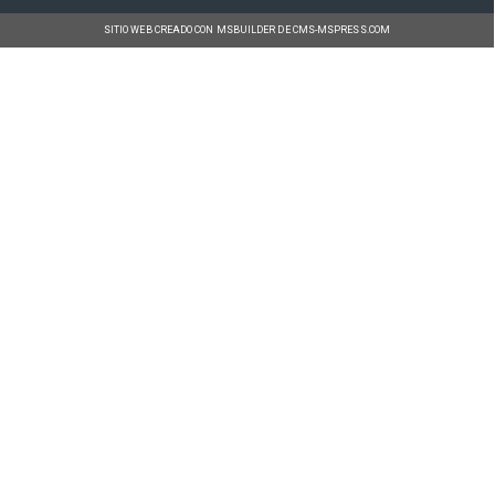
SITIO WEB CREADO CON MSBUILDER DE CMS-MSPRESS.COM